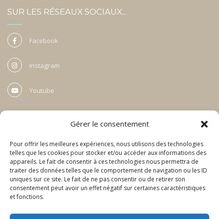
SUR LES RÉSEAUX SOCIAUX...
Facebook
Instagram
Youtube
SE FORMER À LA VOYANCE
Gérer le consentement
Pour offrir les meilleures expériences, nous utilisons des technologies
Depuis 2012, Alexis enseigne la voyance et les arts divinatoires au grand
telles que les cookies pour stocker et/ou accéder aux informations des
public et accompagne les professionnels déjà installés.
appareils. Le fait de consentir à ces technologies nous permettra de
traiter des données telles que le comportement de navigation ou les ID
Cliquez ci-dessous pour en savoir plus…
uniques sur ce site. Le fait de ne pas consentir ou de retirer son
consentement peut avoir un effet négatif sur certaines caractéristiques
et fonctions.