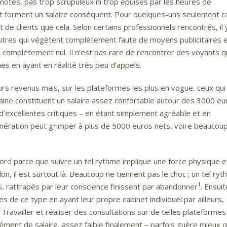
 notés, pas trop scrupuleux ni trop épuisés par les heures de
t et forment un salaire conséquent. Pour quelques-uns seulement ca
t de clients que cela. Selon certains professionnels rencontrés, il 
utres qui végètent complètement faute de moyens publicitaires 
 complètement nul. Il n’est pas rare de rencontrer des voyants q
es en ayant en réalité très peu d’appels.
urs revenus mais, sur les plateformes les plus en vogue, ceux qui
maine constituent un salaire assez confortable autour des 3000 eu
d’excellentes critiques – en étant simplement agréable et en
rémunération peut grimper à plus de 5000 euros nets, voire beaucou
abord parce que suivre un tel rythme implique une force physique e
on, il est surtout là. Beaucoup ne tiennent pas le choc ; un tel ry
1
, rattrapés par leur conscience finissent par abandonner
. Ensuit
de ce type en ayant leur propre cabinet individuel par ailleurs,
 Travailler et réaliser des consultations sur de telles plateformes
ément de salaire, assez faible finalement – parfois guère mieux 