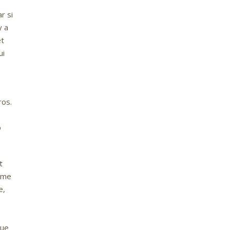
r si
y a
et
ui
ros.
p
t
thme
e,
que