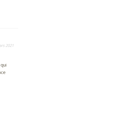
ars 2021
 qui
nce