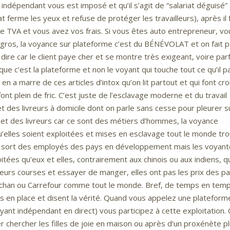
 indépendant vous est imposé et qu’il s’agit de “salariat déguisé”
tat ferme les yeux et refuse de protéger les travailleurs), après il 
e TVA et vous avez vos frais. Si vous êtes auto entrepreneur, vo
 gros, la voyance sur plateforme c’est du BÉNÉVOLAT et on fait 
 dire car le client paye cher et se montre très exigeant, voire par
 que c’est la plateforme et non le voyant qui touche tout ce qu’il p
 y en a marre de ces articles d’intox qu’on lit partout et qui font cro
ont plein de fric. C’est juste de l’esclavage moderne et du travail
 et des livreurs à domicile dont on parle sans cesse pour pleurer s
is et des livreurs car ce sont des métiers d’hommes, la voyance
’elles soient exploitées et mises en esclavage tout le monde tr
le sort des employés des pays en développement mais les voyan
itées qu’eux et elles, contrairement aux chinois ou aux indiens, 
 leurs courses et essayer de manger, elles ont pas les prix des p
uchan ou Carrefour comme tout le monde. Bref, de temps en temps
s en place et disent la vérité. Quand vous appelez une plateform
oyant indépendant en direct) vous participez à cette exploitation. 
r chercher les filles de joie en maison ou après d’un proxénète p