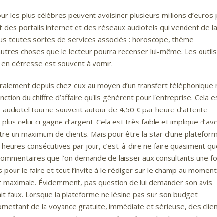
ur les plus célèbres peuvent avoisiner plusieurs millions d’euros 
 des portails internet et des réseaux audiotels qui vendent de la
lus toutes sortes de services associés : horoscope, thème
autres choses que le lecteur pourra recenser lui-même. Les outils
en détresse est souvent à vomir.
néralement depuis chez eux au moyen d’un transfert téléphonique 
tion du chiffre d’affaire qu’ils génèrent pour l’entreprise. Cela e
 audiotel tourne souvent autour de 4,50 € par heure d’attente
 plus celui-ci gagne d’argent. Cela est très faible et implique d’avo
ttre un maximum de clients. Mais pour être la star d’une plateforme
 heures consécutives par jour, c’est-à-dire ne faire quasiment qu
ns commentaires que l’on demande de laisser aux consultants une fo
rs pour le faire et tout l’invite à le rédiger sur le champ au momen
ir est maximale. Évidemment, pas question de lui demander son avis
tait faux. Lorsque la plateforme ne lésine pas sur son budget
omettant de la voyance gratuite, immédiate et sérieuse, des clie