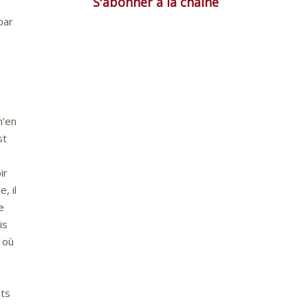
S'abonner à la chaîne
par
n’en
st
ir
, il
e
is
t où
nts