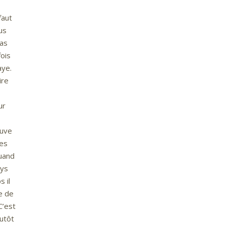
faut
us
pas
fois
aye.
ire
ur
ouve
tes
quand
ays
 il
e de
C’est
lutôt