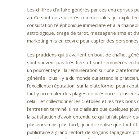
Les chiffres d’affaire générés par ces entreprises po
an. Ce sont des sociétés commerciales qui exploitent
consultation téléphonique immédiate et à la chainep
astrologique, tirage de tarot, messagerie sms et d’
marketing mis en œuvre pour capter des personnes 
Les praticiens qui travaillent en bout de chaîne, gé
sont souvent pas très fiers et sont rémunérés en fonc
un pourcentage ; la rémunération sur une plateforme
générée : plus il y a du monde qui attend le praticien,
l’excellente réputation, sur la plateforme, pour raba
faut y accumuler des plages de présence – plusieurs
cela – et collectionner les 5 étoiles et les très bo
l’entretien terminé. Il n’a d’ailleurs que quelques jou
la satisfaction d’avoir entendu ce qui lui fait plais
plusieurs mois plus tard, quand il réalise que tout é
publicitaire à grand renfort de slogans tapageurs pr