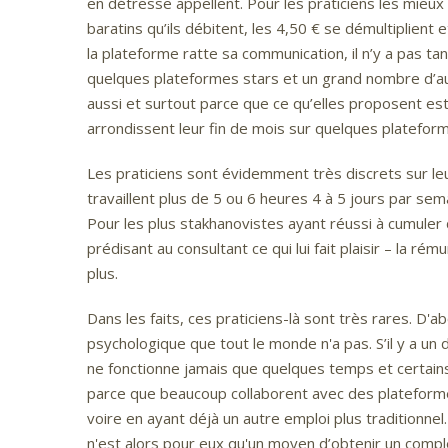
en détresse appellent. Pour les praticiens les mieux
baratins qu’ils débitent, les 4,50 € se démultiplien
la plateforme ratte sa communication, il n’y a pas tan
quelques plateformes stars et un grand nombre d’a
aussi et surtout parce que ce qu’elles proposent est
arrondissent leur fin de mois sur quelques plateform
Les praticiens sont évidemment très discrets sur le
travaillent plus de 5 ou 6 heures 4 à 5 jours par se
Pour les plus stakhanovistes ayant réussi à cumuler 
prédisant au consultant ce qui lui fait plaisir – la 
plus.
Dans les faits, ces praticiens-là sont très rares. D'
psychologique que tout le monde n'a pas. S’il y a un d
ne fonctionne jamais que quelques temps et certains
parce que beaucoup collaborent avec des plateformes 
voire en ayant déjà un autre emploi plus traditionnel.
n'est alors pour eux qu'un moyen d’obtenir un compl