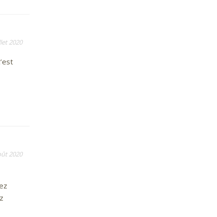
llet 2020
’est
oût 2020
iez
ez