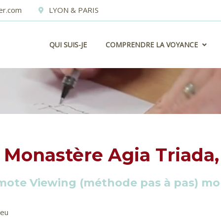
er.com
LYON & PARIS
QUI SUIS-JE
COMPRENDRE LA VOYANCE
A, GRÈCE
Monastère Agia Triada,
mote Viewing (méthode pas à pas) mo
ieu